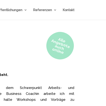
ffentlichungen
Referenzen
Kontakt
A
n
g
e
b
o
e
u
c
h
n
lin
lle A
t
a
o
e
teht.
mit dem Schwerpunkt Arbeits- und
ierte Business Coachin arbeite ich mit
d halte Workshops und Vorträge zu